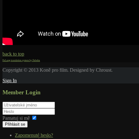
back to top
FaLang translation system by Faboba
Copyright © 2013 Koně pro film. Designed by Chroust.
Sign In
Member Login
Pamatuj si mě
Přihlásit se
Zapomenuté heslo?