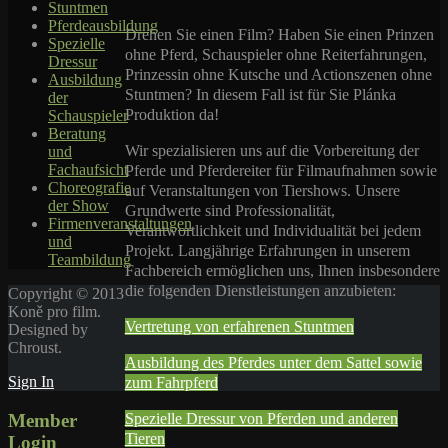
Stuntmen
Pferdeausbildung
Drehen Sie einen Film? Haben Sie einen Prinzen
Spezielle
ohne Pferd, Schauspieler ohne Reiterfahrungen,
Dressur
Prinzessin ohne Kutsche und Actionszenen ohne
Ausbildung
Stuntmen? In diesem Fall ist für Sie Plánka
der
Produktion da
!
Schauspieler
Beratung
Wir spezialisieren uns auf die Vorbereitung der
und
Fachaufsicht
Pferde und Pferdereiter für Filmaufnahmen sowie
Choreografie
auf Veranstaltungen von Tiershows. Unsere
der Show
Grundwerte sind Professionalität,
Firmenveranstaltungen
Verantwortlichkeit und Individualität bei jedem
und
Projekt. Langjährige Erfahrungen in unserem
Teambildung
Fachbereich ermöglichen uns, Ihnen insbesondere
die folgenden Dienstleistungen anzubieten:
Copyright © 2013
Koně pro film.
Vertretung von erfahrenen Stuntmen
Designed by
Chroust.
Ausbildung des Pferdes unter dem Sattel sowie
Sign In
zum Fahrpferd
Member
Spezielle Dressur von Pferden und anderen
Tieren
Login